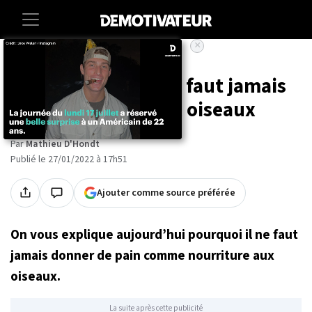
×
Accueil
Animaux
Voilà pourquoi il ne faut jamais
donner du pain aux oiseaux
Par
Mathieu D'Hondt
Publié le 27/01/2022 à 17h51
Ajouter comme source préférée
On vous explique aujourd’hui pourquoi il ne faut
jamais donner de pain comme nourriture aux
oiseaux.
La suite après cette publicité