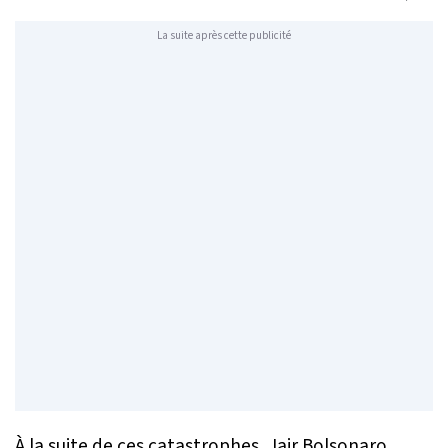
La suite après cette publicité
À la suite de ces catastrophes, Jair Bolsonaro,