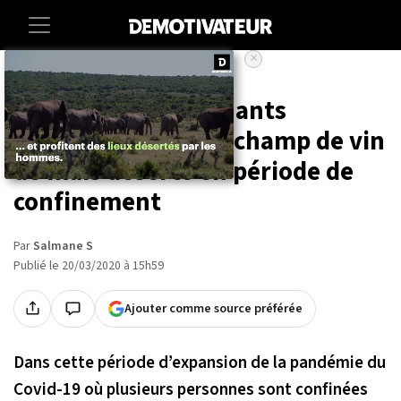
×
Accueil
Societe
Insolite
Animaux
En Chine, des éléphants
s'enivrent dans un champ de vin
de maïs déserté en période de
confinement
Par
Salmane S
Publié le 20/03/2020 à 15h59
Ajouter comme source préférée
Dans cette période d’expansion de la pandémie du
Covid-19 où plusieurs personnes sont confinées