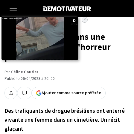
×
Accueil
Societe
Enterrée vivante dans une
tombe, elle a vécu l'horreur
pendant 10 heures
Par
Céline Gautier
Publié le 06/04/2023 à 20h00
Ajouter comme source préférée
Des trafiquants de drogue brésiliens ont enterré
vivante une femme dans un cimetière. Un récit
glaçant.