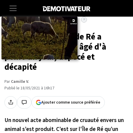
×
Accueil
Societe
Animaux
Un éleveur de l'Île de Ré a
retrouvé son ânon, âgé d'à
peine un jour, dépecé et
décapité
Par
Camille V.
Publié le 18/05/2021 à 16h17
Ajouter comme source préférée
Un nouvel acte abominable de cruauté envers un
animal s’est produit. C’est sur l'Île de Ré qu’un