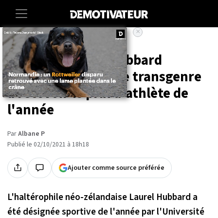
×
Accueil
Societe
Sport
À 43 ans, Laurel Hubbard
devient la première transgenre
à recevoir le prix d'athlète de
l'année
Par
Albane P
Publié le 02/10/2021 à 18h18
Ajouter comme source préférée
L'haltérophile néo-zélandaise Laurel Hubbard a
été désignée sportive de l'année par l'Université