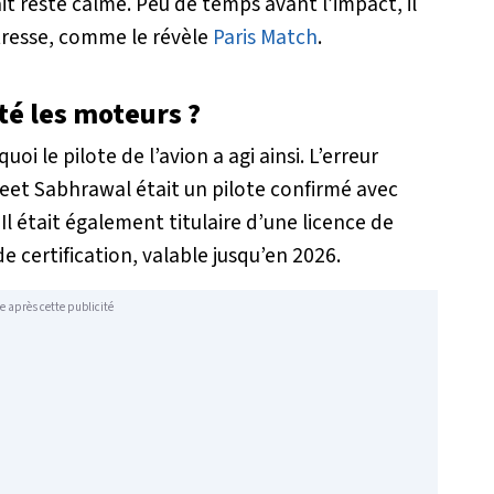
t resté calme. Peu de temps avant l’impact, il
tresse, comme le révèle
Paris Match
.
êté les moteurs ?
i le pilote de l’avion a agi ainsi. L’erreur
et Sabhrawal était un pilote confirmé avec
 Il était également titulaire d’une licence de
de certification, valable jusqu’en 2026.
e après cette publicité