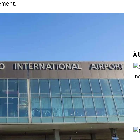
nement.
À 