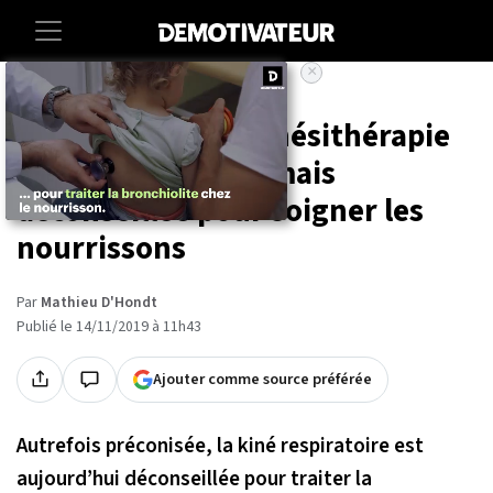
×
Accueil
Societe
Sante
Bronchiolite : la kinésithérapie
respiratoire désormais
déconseillée pour soigner les
nourrissons
Par
Mathieu D'Hondt
Publié le 14/11/2019 à 11h43
Ajouter comme source préférée
Autrefois préconisée, la kiné respiratoire est
aujourd’hui déconseillée pour traiter la