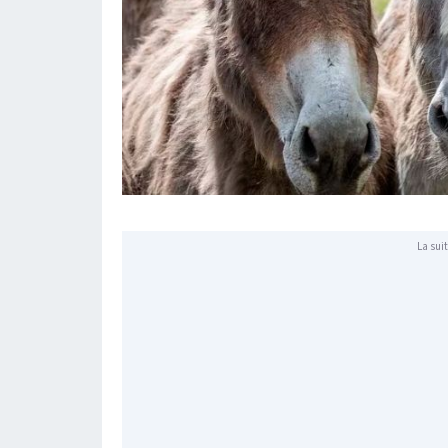
La suit