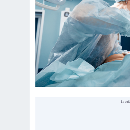
La suit