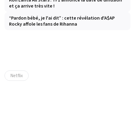
Koh Lanta All Stars : TF1 annonce la date de diffusion
et ça arrive très vite !
“Pardon bébé, je l'ai dit” : cette révélation d'A$AP
Rocky affole les fans de Rihanna
Netflix