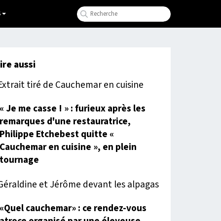
S
lire aussi
« Je me casse ! » : furieux après les
remarques d'une restauratrice,
Philippe Etchebest quitte «
Cauchemar en cuisine », en plein
tournage
«Quel cauchemar» : ce rendez-vous
atroce organisé par une éleveuse