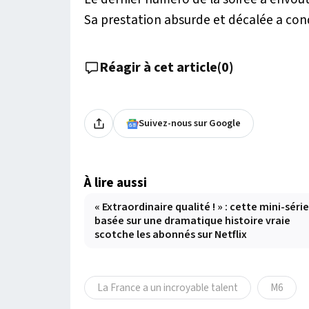
Sa prestation absurde et décalée a conqu
Réagir à cet article
(
0
)
Suivez-nous sur Google
À lire aussi
« Extraordinaire qualité ! » : cette mini-série
basée sur une dramatique histoire vraie
scotche les abonnés sur Netflix
La France a un incroyable talent
M6