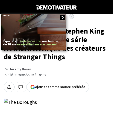
×
Accueil
Entertainment
Series
« Un pur délice » : Stephen King
adore cette nouvelle série
Netflix horrifique des créateurs
de Stranger Things
Par
Jérémy Birien
Publié le 29/05/2026 à 19h30
Ajouter comme source préférée