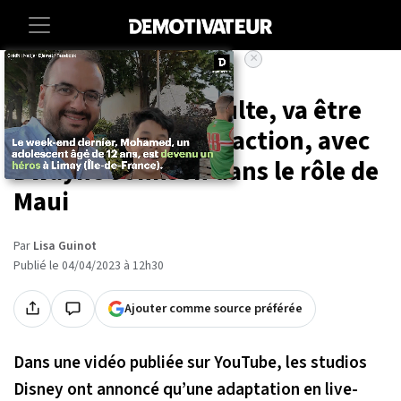
×
Accueil
Entertainment
Cinema
Vaiana, le Disney culte, va être
adapté en film live-action, avec
Dwayne Johnson dans le rôle de
Maui
Par
Lisa Guinot
Publié le 04/04/2023 à 12h30
Ajouter comme source préférée
Dans une vidéo publiée sur YouTube, les studios
Disney ont annoncé qu’une adaptation en live-