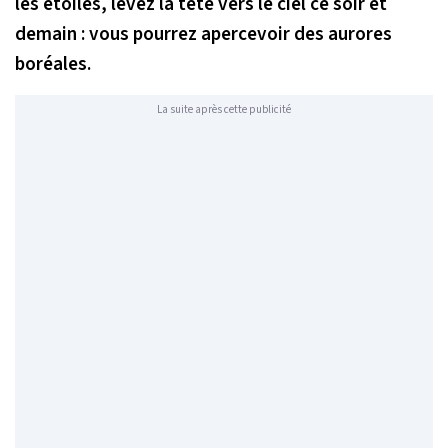
les étoiles, levez la tête vers le ciel ce soir et
demain : vous pourrez apercevoir des aurores
boréales.
La suite après cette publicité