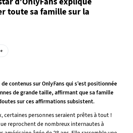
star d'OnlyFans explique
er toute sa famille sur la
ée
e de contenus sur OnlyFans qui s’est positionnée
nes de grande taille, affirmant que sa famille
 doutes sur ces affirmations subsistent.
ux, certaines personnes seraient prêtes à tout !
e que reprochent de nombreux internautes à
us américaine âgée de 28 ans. Elle rassemble une