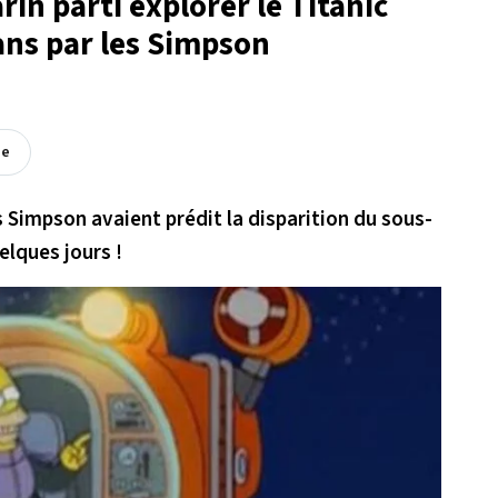
in parti explorer le Titanic
7 ans par les Simpson
ée
es Simpson avaient prédit la disparition du sous-
elques jours !