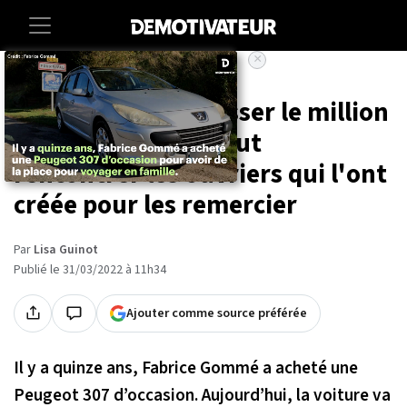
×
Accueil
Societe
Insolite
Sa voiture va dépasser le million
de kilomètres, il veut
rencontrer les ouvriers qui l'ont
créée pour les remercier
Par
Lisa Guinot
Publié le 31/03/2022 à 11h34
Ajouter comme source préférée
Il y a quinze ans, Fabrice Gommé a acheté une
Peugeot 307 d’occasion. Aujourd’hui, la voiture va