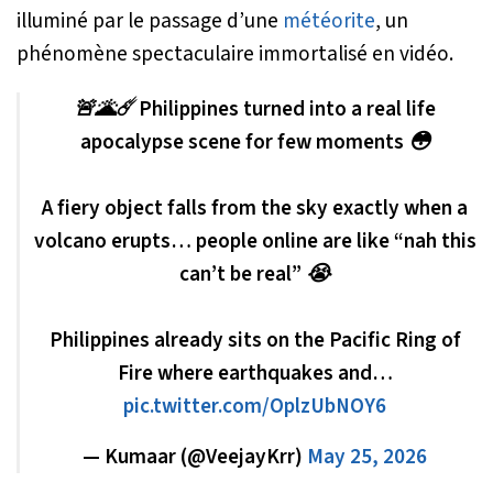
illuminé par le passage d’une
météorite
, un
phénomène spectaculaire immortalisé en vidéo.
🚨🌋☄️ Philippines turned into a real life
apocalypse scene for few moments 😳
A fiery object falls from the sky exactly when a
volcano erupts… people online are like “nah this
can’t be real” 😭
Philippines already sits on the Pacific Ring of
Fire where earthquakes and…
pic.twitter.com/OplzUbNOY6
— Kumaar (@VeejayKrr)
May 25, 2026