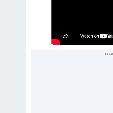
La suit