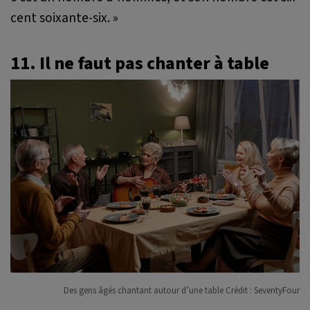
cent soixante-six. »
11. Il ne faut pas chanter à table
Des gens âgés chantant autour d’une table Crédit : SeventyFour