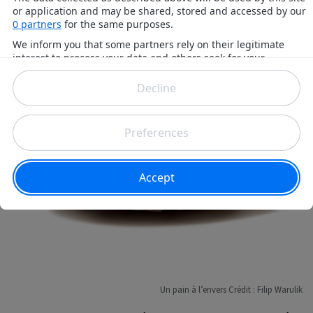
8. Le pain présenté à l’envers attire
le diable
Un pain à l’envers Crédit : Filip Warulik