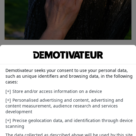
Une main touchant un arbre Crédit : Yasin Ozturk
Certains Français utilisent l’expression « je touche
du bois » sans connaître son origine. Cette
superstition remonte à l’époque où la nature
figurait parmi les manifestations du pouvoir divin.
En effet, les Celtes croient que les arbres sont une
source de force. La
croyance grecque
affirme que
le chêne est associé à Zeus. Toucher du bois en
prononçant la phrase permet ainsi de se mettre
sous la production des Dieux.