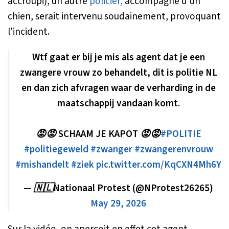
accroupi), un autre
policier,
accompagné d'un
chien, serait intervenu soudainement, provoquant
l'incident.
Wtf gaat er bij je mis als agent dat je een
zwangere vrouw zo behandelt, dit is politie NL
en dan zich afvragen waar de verharding in de
maatschappij vandaan komt.
😡😡 SCHAAM JE KAPOT 😡😡
#POLITIE
#politiegeweld
#zwanger
#zwangerenvrouw
#mishandelt
#ziek
pic.twitter.com/KqCXN4Mh6Y
— 🇳🇱Nationaal Protest (@NProtest26265)
May 29, 2026
Sur la vidéo, on aperçoit en effet cet agent,