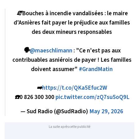
🧯Bouches à incendie vandalisées : le maire
d'Asnières fait payer le préjudice aux familles
des deux mineurs responsables
🗣️
@maeschlimann
: "Ce n'est pas aux
contribuables asniérois de payer ! Les familles
doivent assumer"
#GrandMatin
➡️
https://t.co/QKa5Efuc2W
☎️0 826 300 300
pic.twitter.com/zQ7su5oQ9L
— Sud Radio (@SudRadio)
May 29, 2026
La suite après cette publicité