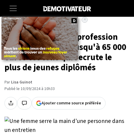
×
Accueil
Lifestyle
Arrêtez tout, cette profession
très prisée payée jusqu'à 65 000
euros est celle qui recrute le
plus de jeunes diplômés
Par
Lisa Guinot
Publié le 10/09/2024 à 10h33
Ajouter comme source préférée