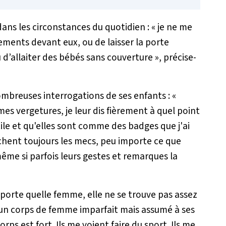
dans les circonstances du quotidien : «
je ne me
ements devant eux, ou de laisser la porte
d’allaiter des bébés sans couverture
», précise-
ombreuses interrogations de ses enfants : «
es vergetures, je leur dis fièrement à quel point
icile et qu'elles sont comme des badges que j'ai
chent toujours les mecs, peu importe ce que
ême si parfois leurs gestes et remarques la
orte quelle femme, elle ne se trouve pas assez
r un corps de femme imparfait mais assumé à ses
rps est fort. Ils me voient faire du sport. Ils me