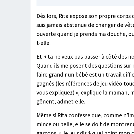
Dès lors, Rita expose son propre corps 
suis jamais abstenue de changer de vêt
ouverte quand je prends ma douche, ou 
t-elle.
Et Rita ne veux pas passer à côté des n
Quand ils me posent des questions sur m
faire grandir un bébé est un travail diff
gagnés (les références de jeu vidéo tou
vous expliquez)
», explique la maman, m
gênent, admet-elle.
Même si Rita confesse que, comme n’imp
mince ou belle, elle se doit de montre
garçons. «
Je leur dis à quel point mon co