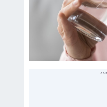
La suit