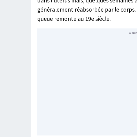
dans l'utérus mais, quelques semaines ap
généralement réabsorbée par le corps. S
queue remonte au 19e siècle.
La suit