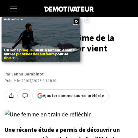
×
Accueil
Societe
Sante
Ce nouveau symptôme de la
maladie d'Alzheimer vient
d'être découvert
Par
Jenna Barabinot
Publié le 23/07/2025 à 11h30
Ajouter comme source préférée
Une récente étude a permis de découvrir un