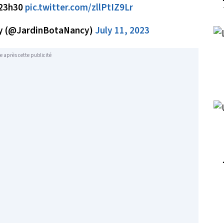
: 23h30
pic.twitter.com/zllPtIZ9Lr
cy (@JardinBotaNancy)
July 11, 2023
e après cette publicité