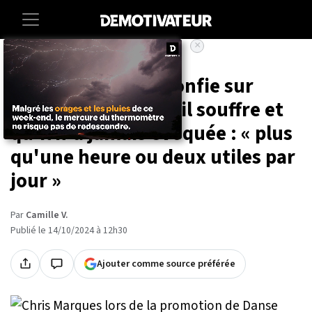
×
Accueil
Entertainment
Tele
Chris Marques se confie sur
cette maladie dont il souffre et
qu'il n'a jamais évoquée : « plus
qu'une heure ou deux utiles par
jour »
Par
Camille V.
Publié le 14/10/2024 à 12h30
Ajouter comme source préférée