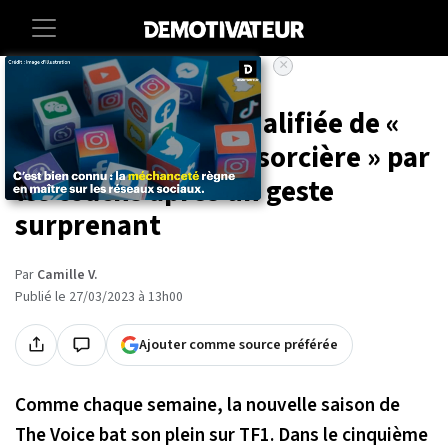
×
Accueil
Entertainment
Tele
The Voice : Zazie qualifiée de «
traîtresse » et de « sorcière » par
les coachs après un geste
surprenant
Par
Camille V.
Publié le 27/03/2023 à 13h00
Ajouter comme source préférée
Comme chaque semaine, la nouvelle saison de
The Voice bat son plein sur TF1. Dans le cinquième