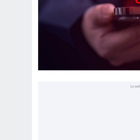
La suit