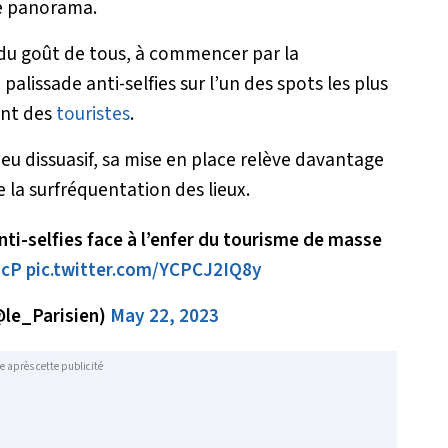
e panorama.
 du goût de tous, à commencer par la
palissade anti-selfies sur l’un des spots les plus
sant des
touristes
.
peu dissuasif, sa mise en place relève davantage
 la surfréquentation des lieux.
nti-selfies face à l’enfer du tourisme de masse
7cP
pic.twitter.com/YCPCJ2IQ8y
@le_Parisien)
May 22, 2023
e après cette publicité