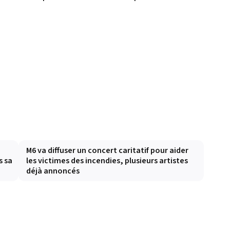
M6 va diffuser un concert caritatif pour aider
s sa
les victimes des incendies, plusieurs artistes
déjà annoncés