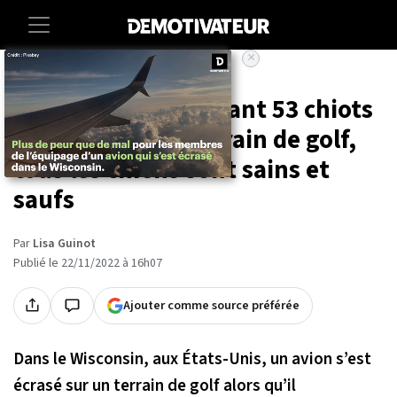
×
Accueil
Societe
Animaux
Un avion transportant 53 chiots
s'écrase sur un terrain de golf,
tous les chiens sont sains et
saufs
Par
Lisa Guinot
Publié le 22/11/2022 à 16h07
Ajouter comme source préférée
Dans le Wisconsin, aux États-Unis, un avion s’est
écrasé sur un terrain de golf alors qu’il