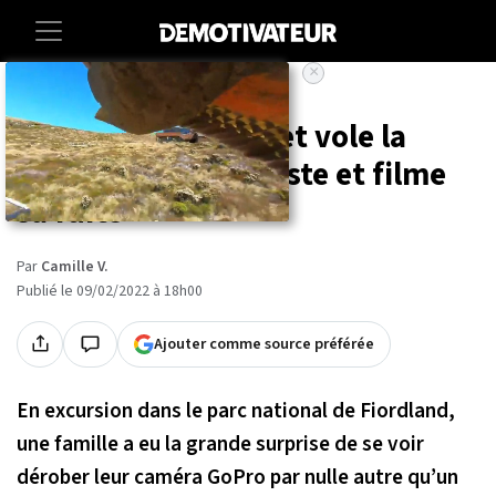
×
Accueil
Animaux
Vidéo : un perroquet vole la
caméra d'une touriste et filme
sa fuite
Par
Camille V.
Publié le 09/02/2022 à 18h00
Ajouter comme source préférée
En excursion dans le parc national de Fiordland,
une famille a eu la grande surprise de se voir
dérober leur caméra GoPro par nulle autre qu’un