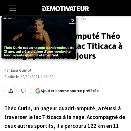
×
Accueil
Societe
Sport
Le nageur quadri-amputé Théo
Curin a traversé le lac Titicaca à
la nage pendant 11 jours
Par
Lisa Guinot
Publié le 22/11/2021 à 10h38
Ajouter comme source préférée
Théo Curin, un nageur quadri-amputé, a réussi à
traverser le lac Titicaca à la nage. Accompagné de
deux autres sportifs, il a parcouru 122 km en 11