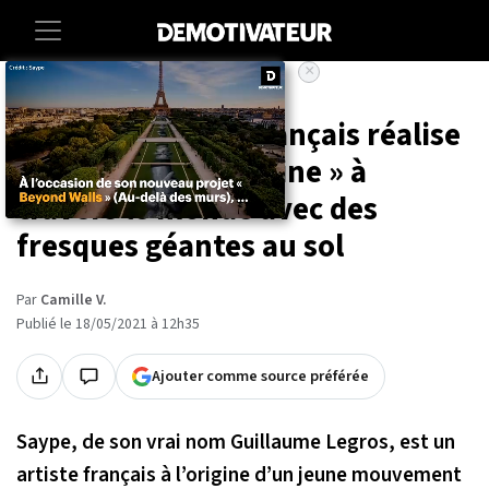
×
Accueil
Societe
Art-photographie
Ce street artiste français réalise
une « chaîne humaine » à
travers le monde avec des
fresques géantes au sol
Par
Camille V.
Publié le 18/05/2021 à 12h35
Ajouter comme source préférée
Saype, de son vrai nom Guillaume Legros, est un
artiste français à l’origine d’un jeune mouvement