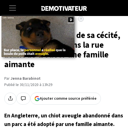
×
Accueil
Societe
Animaux
Abandonné à cause de sa cécité,
ce chiot traînait dans la rue
avant de trouver une famille
aimante
Par
Jenna Barabinot
Publié le 30/11/2020 à 13h29
Ajouter comme source préférée
En Angleterre, un chiot aveugle abandonné dans
un parc a été adopté par une famille aimante.