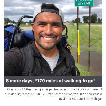
« Ça m'a pris 1070km, mais j'ai fini par trouver mon chemin vers la maison. 8
jours de plus, *encore 273km ! ». Crédit Facebook/ Veteran Suicide Awareness:
Travis Hikes Around Lake Michigan