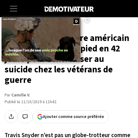
×
Accueil
Societe
Sante
Un vétéran de guerre américain
parcourt 1300km à pied en 42
jours pour sensibiliser au
suicide chez les vétérans de
guerre
Par
Camille V.
Publié le 11/10/2019 à 11h42
Ajouter comme source préférée
Travis Snyder n’est pas un globe-trotteur comme