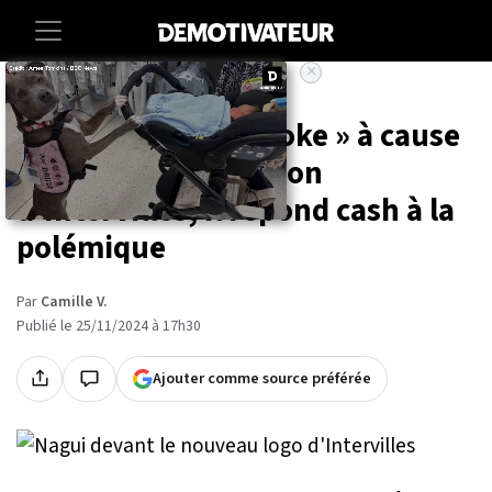
×
Accueil
Entertainment
Tele
Nagui traité de « woke » à cause
de la nouvelle version
d'Intervilles, il répond cash à la
polémique
Par
Camille V.
Publié le 25/11/2024 à 17h30
Ajouter comme source préférée