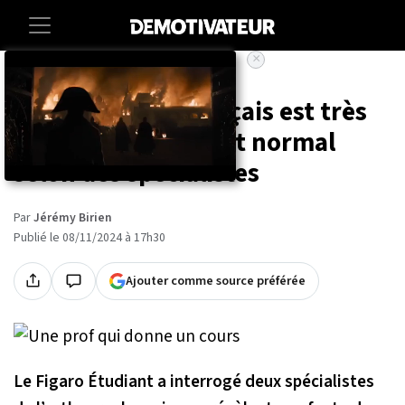
×
Accueil
Societe
Lifestyle
Cette faute de français est très
courante, mais c'est normal
selon des spécialistes
Par
Jérémy Birien
Publié le 08/11/2024 à 17h30
Ajouter comme source préférée
Le Figaro Étudiant a interrogé deux spécialistes