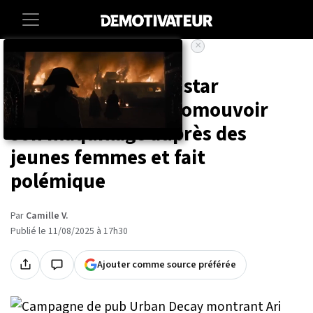
×
Accueil
Societe
Lifestyle
L'Oréal engage une star
d'OnlyFans pour promouvoir
son maquillage auprès des
jeunes femmes et fait
polémique
Par
Camille V.
Publié le 11/08/2025 à 17h30
Ajouter comme source préférée