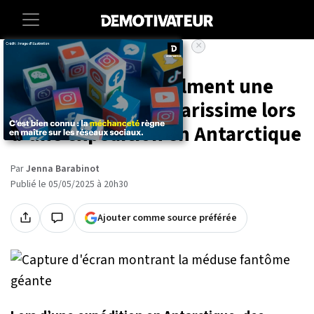
×
Accueil
Societe
Animaux
Des scientifiques filment une
créature abyssale rarissime lors
d'une expédition en Antarctique
Par
Jenna Barabinot
Publié le 05/05/2025 à 20h30
Ajouter comme source préférée