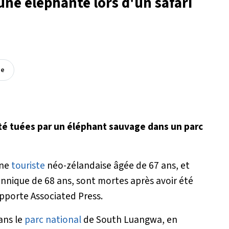
une éléphante lors d'un safari
ée
 été tuées par un éléphant sauvage dans un parc
une
touriste
néo-zélandaise âgée de 67 ans, et
annique de 68 ans, sont mortes après avoir été
pporte Associated Press.
dans le
parc national
de South Luangwa, en