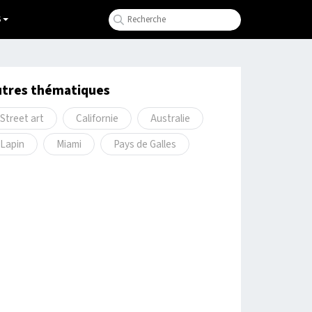
S
utres thématiques
Street art
Californie
Australie
Lapin
Miami
Pays de Galles