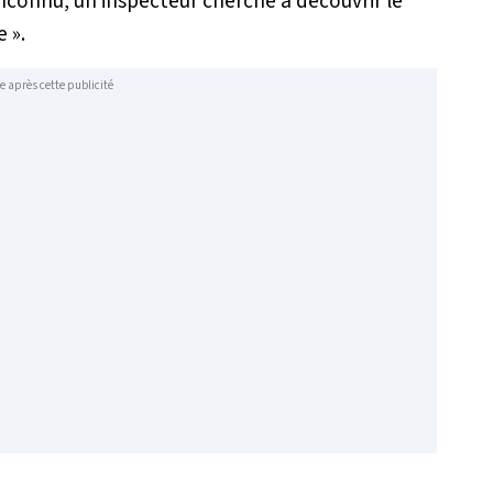
nconnu, un inspecteur cherche à découvrir le
e
».
e après cette publicité