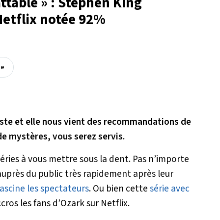
ttable » : Stephen King
etflix notée 92%
ée
 liste et elle nous vient des recommandations de
de mystères, vous serez servis.
séries à vous mettre sous la dent. Pas n’importe
 auprès du public très rapidement après leur
fascine les spectateurs
. Ou bien cette
série avec
ros les fans d’
Ozark
sur Netflix.