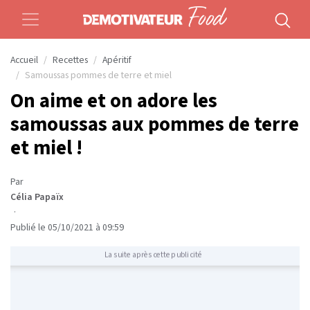
Accueil
Recettes
Apéritif
Samoussas pommes de terre et miel
On aime et on adore les
samoussas aux pommes de terre
et miel !
Par
Célia Papaïx
·
Publié le 05/10/2021 à 09:59
La suite après cette publicité