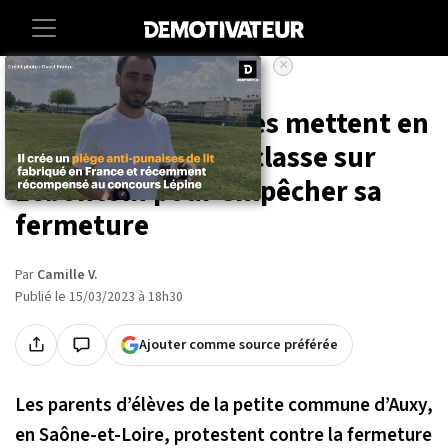
×
Accueil
Insolite
Des parents d'élèves mettent en
vente une salle de classe sur
Leboncoin pour empêcher sa
fermeture
Par
Camille V.
Publié le 15/03/2023 à 18h30
Ajouter comme source préférée
Les parents d’élèves de la petite commune d’Auxy,
en Saône-et-Loire, protestent contre la fermeture