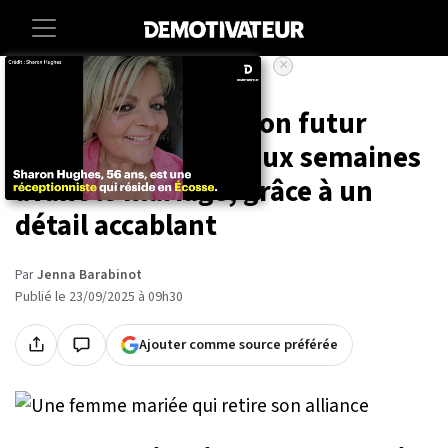
×
Accueil
Lifestyle
Elle découvre que son futur
époux la trompe deux semaines
avant le mariage, grâce à un
détail accablant
Par
Jenna Barabinot
Publié le 23/09/2025 à 09h30
Ajouter comme source préférée